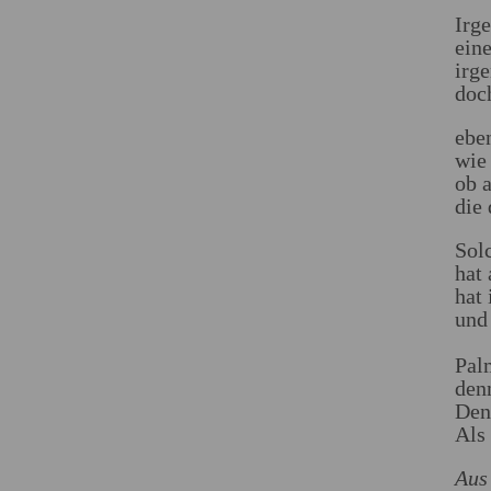
Irg
eine
irg
doc
ebe
wie
ob 
die
Solc
hat
hat
und
Pal
denn
Den
Als 
Aus